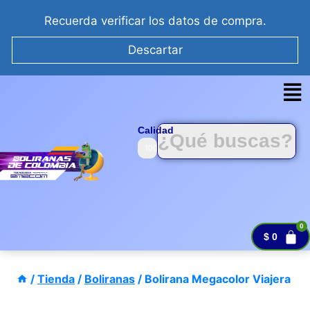
Recuerda verificar los datos de compra.
Descartar
Calidad
Tecnología Emacom Colombiana
100%
$
0
/
Tienda
/
Boliranas
/
Bolirana Megacolor Viajera